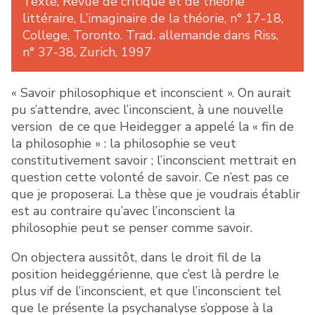
Texte, Revue de critique et de théorie
littéraire, L’imaginaire de la théorie, n° 17-18,
College, Toronto. Trad. allemande dans Riss,
n° 37-38, Zurich, 1997
« Savoir philosophique et inconscient ». On aurait
pu s’attendre, avec l’inconscient, à une nouvelle
version de ce que Heidegger a appelé la « fin de
la philosophie » : la philosophie se veut
constitutivement savoir ; l’inconscient mettrait en
question cette volonté de savoir. Ce n’est pas ce
que je proposerai. La thèse que je voudrais établir
est au contraire qu’avec l’inconscient la
philosophie peut se penser comme savoir.
On objectera aussitôt, dans le droit fil de la
position heideggérienne, que c’est là perdre le
plus vif de l’inconscient, et que l’inconscient tel
que le présente la psychanalyse s’oppose à la