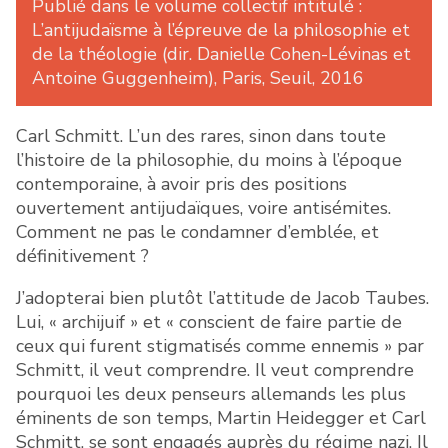
Publié dans le volume collectif intitulé :
L’antijudaïsme à l’épreuve de la philosophie et
de la théologie (dir. Danielle Cohen-Lévinas et
Antoine Guggenheim), Paris, Seuil, 2016
Carl Schmitt. L’un des rares, sinon dans toute
l’histoire de la philosophie, du moins à l’époque
contemporaine, à avoir pris des positions
ouvertement antijudaïques, voire antisémites.
Comment ne pas le condamner d’emblée, et
définitivement ?
J’adopterai bien plutôt l’attitude de Jacob Taubes.
Lui, « archijuif » et « conscient de faire partie de
ceux qui furent stigmatisés comme ennemis » par
Schmitt, il veut comprendre. Il veut comprendre
pourquoi les deux penseurs allemands les plus
éminents de son temps, Martin Heidegger et Carl
Schmitt, se sont engagés auprès du régime nazi. Il