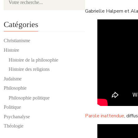
Gabrielle Halpern et Alai
Catégories
Christianisme
Histoire
Histoire de la philosophie
Histoire des religions
Judaïsme
Philosophie
Philosophie politique
Politique
Parole inattendue
, diff
Psychanalyse
Théologie