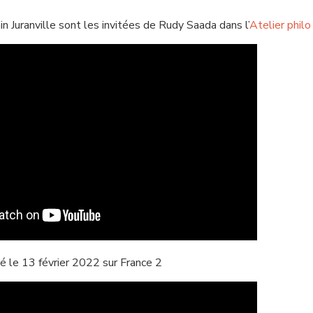
n Juranville sont les invitées de Rudy Saada dans l’
Atelier philo
usé le 13 février 2022 sur France 2