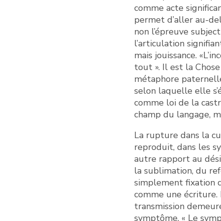
comme acte significan
permet d’aller au-del
non l’épreuve subject
l’articulation signifi
mais jouissance. «L’inc
tout ». Il est la Cho
métaphore paternelle
selon laquelle elle s’
comme loi de la castra
champ du langage, ma
La rupture dans la cur
reproduit, dans les s
autre rapport au dési
la sublimation, du re
simplement fixation d
comme une écriture. L
transmission demeure,
symptôme. « Le symptô