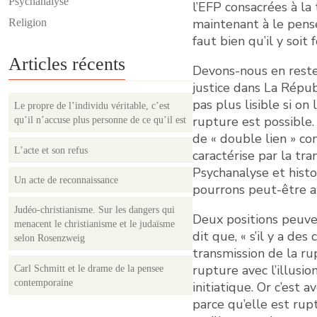
Psychanalyse
l’EFP consacrées à la 
maintenant à le pense
Religion
faut bien qu’il y soit
Articles récents
Devons-nous en reste
justice dans La Répub
pas plus lisible si on
Le propre de l’individu véritable, c’est
rupture est possible.
qu’il n’accuse plus personne de ce qu’il est
de « double lien » com
L’acte et son refus
caractérise par la tr
Psychanalyse et histo
Un acte de reconnaissance
pourrons peut-être a
Judéo-christianisme. Sur les dangers qui
Deux positions peuven
menacent le christianisme et le judaïsme
dit que, « s’il y a des
selon Rosenzweig
transmission de la rup
rupture avec l’illusio
Carl Schmitt et le drame de la pensee
contemporaine
initiatique. Or c’est 
parce qu’elle est rupt