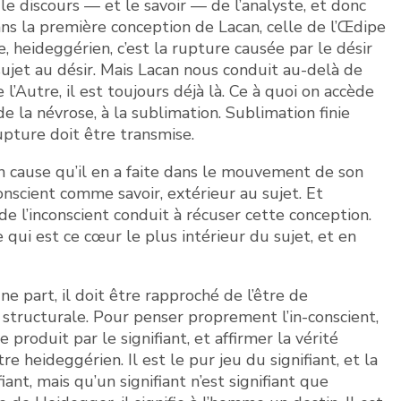
e discours — et le savoir — de l’analyste, et donc
ans la première conception de Lacan, celle de l’Œdipe
, heideggérien, c’est la rupture causée par le désir
sujet au désir. Mais Lacan nous conduit au-delà de
l’Autre, il est toujours déjà là. Ce à quoi on accède
de la névrose, à la sublimation. Sublimation finie
upture doit être transmise.
n cause qu’il en a faite dans le mouvement de son
onscient comme savoir, extérieur au sujet. Et
 de l’inconscient conduit à récuser cette conception.
se qui est ce cœur le plus intérieur du sujet, et en
e part, il doit être rapproché de l’être de
structurale. Pour penser proprement l’in-conscient,
produit par le signifiant, et affirmer la vérité
e heideggérien. Il est le pur jeu du signifiant, et la
ifiant, mais qu’un signifiant n’est signifiant que