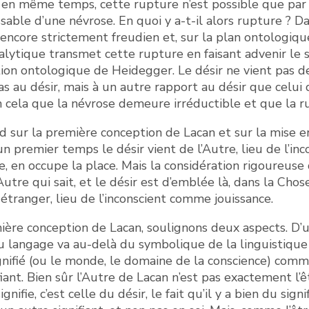
, en même temps, cette rupture n’est possible que par l
sable d’une névrose. En quoi y a-t-il alors rupture ? D
 encore strictement freudien et, sur la plan ontologique
nalytique transmet cette rupture en faisant advenir le 
tion ontologique de Heidegger. Le désir ne vient pas de 
pas au désir, mais à un autre rapport au désir que celui 
n cela que la névrose demeure irréductible et que la r
 sur la première conception de Lacan et sur la mise e
 premier temps le désir vient de l’Autre, lieu de l’inc
re, en occupe la place. Mais la considération rigoureuse
’Autre qui sait, et le désir est d’emblée là, dans la Cho
tranger, lieu de l’inconscient comme jouissance.
ière conception de Lacan, soulignons deux aspects. D’un
 langage va au-delà du symbolique de la linguistique 
ignifié (ou le monde, le domaine de la conscience) comme 
ant. Bien sûr l’Autre de Lacan n’est pas exactement l’êtr
signifie, c’est celle du désir, le fait qu’il y a bien du sign