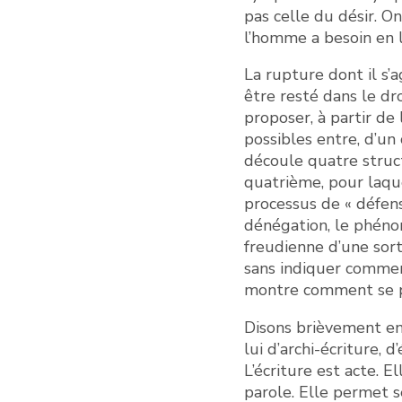
pas celle du désir. O
l’homme a besoin en l’
La rupture dont il s’
être resté dans le dro
proposer, à partir de 
possibles entre, d’un c
découle quatre struct
quatrième, pour laque
processus de « défens
dénégation, le phénom
freudienne d’une sorte
sans indiquer comment
montre comment se pro
Disons brièvement en q
lui d’archi-écriture, 
L’écriture est acte. 
parole. Elle permet s