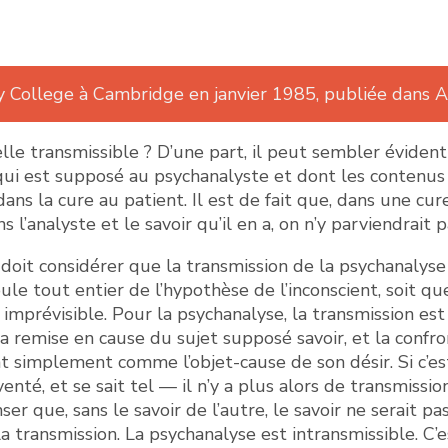
y College à Cambridge en janvier 1985, publiée dans Ana
lle transmissible ? D’une part, il peut sembler évident
qui est supposé au psychanalyste et dont les contenus so
 dans la cure au patient. Il est de fait que, dans une cu
ns l’analyste et le savoir qu’il en a, on n’y parviendrait 
n doit considérer que la transmission de la psychanalys
e tout entier de l’hypothèse de l’inconscient, soit que l
mprévisible. Pour la psychanalyse, la transmission est u
a remise en cause du sujet supposé savoir, et la confront
nt simplement comme l’objet-cause de son désir. Si c’es
nventé, et se sait tel — il n’y a plus alors de transmiss
er que, sans le savoir de l’autre, le savoir ne serait pa
a transmission. La psychanalyse est intransmissible. C’