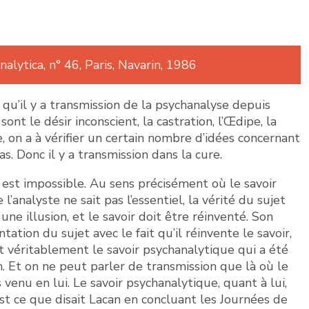
lytica, n° 46, Paris, Navarin, 1986
 qu’il y a transmission de la psychanalyse depuis
nt le désir inconscient, la castration, l’Œdipe, la
re, on a à vérifier un certain nombre d’idées concernant
pas. Donc il y a transmission dans la cure.
e est impossible. Au sens précisément où le savoir
’analyste ne sait pas l’essentiel, la vérité du sujet
ne illusion, et le savoir doit être réinventé. Son
ation du sujet avec le fait qu’il réinvente le savoir,
t véritablement le savoir psychanalytique qui a été
ion. Et on ne peut parler de transmission que là où le
s venu en lui. Le savoir psychanalytique, quant à lui,
est ce que disait Lacan en concluant les Journées de