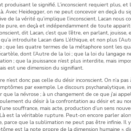
t produisant le signifié. L’inconscient requiert plus,
à. Avec Heidegger, on ne peut concevoir en deçà du sign
ive de la vérité qu’implique l’inconscient. Lacan nous c
ante pure, en deçà et indépendamment de toute apparition
onscient, dit Lacan, c’est que l’être, en parlant, jouisse, 
se qu’a introduite Lacan dans L’éthique, et non plus l’
 ; que les quatre termes de la métaphore sont les qu
écartèle, dont l’Autre de la loi ; que la loi du langage 
tion ; que la jouissance n’est plus interdite, mais impo
is est une dimension du signifiant.
e n’est donc pas celle du désir inconscient. On n’a pas à
ymptômes par exemple. Le discours psychanalytique, inc
r que la névrose ; à un changement de ce que j’ai appel
foulement du désir à la confrontation au désir et au non
’une souffrance, mais acte, production d’un sens nouvea
à est la véritable rupture. Peut-on encore parler alors
 parce que la sublimation ne peut pas être infinie. Il 
me est la note propre de la dimension humaine », dira