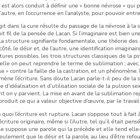
n est alors conduit à définir une « bonne névrose » qui
autre, en l’occurrence en l’analyste, pour pouvoir entre
agit dans la cure résulte du passage de la névrose à la
it fil de la pensée de Lacan. Si l’imaginaire est bien un
la structure signifiante fondamentale, une théorie des «
ôté, le désir et, de l’autre, une identification imaginaire
ures possibles, les trois structures classiques de la ps
lle on peut reprendre le terme de sublimation ; avec, à
e » contre la faille de la castration, et un phénomène. 
ène l’écriture. Sans doute Lacan parle-t-il peu de la 
 d’idéalisation et d’utilisation sociale de la pulsion s
 on y parvient. La mise en avant de la sublimation re
duit ce qui a valeur objective d’œuvre, par le travail d
uoi l’écriture est rupture. Lacan s’oppose tout à fait à
d’écriture originaire, même si l’Autre, tel qu’il était p
Elle suppose une parole qui la précède et elle tend el
eulement que le désir et la parole, au lieu d’être refou