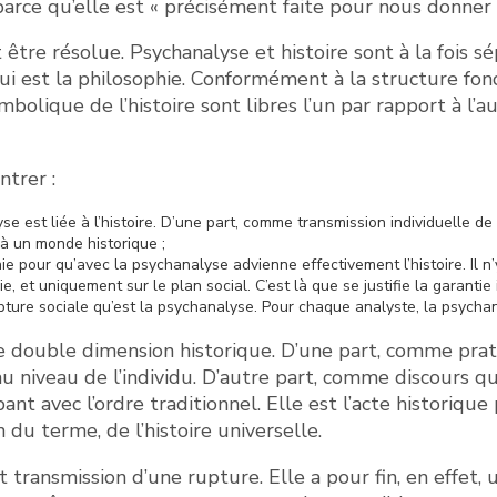
 parce qu’elle est « précisément faite pour nous donner 
tre résolue. Psychanalyse et histoire sont à la fois sép
ui est la philosophie. Conformément à la structure f
bolique de l’histoire sont libres l’un par rapport à l’au
trer :
se est liée à l’histoire. D’une part, comme transmission individuelle de
 à un monde historique ;
phie pour qu’avec la psychanalyse advienne effectivement l’histoire. Il 
e, et uniquement sur le plan social. C’est là que se justifie la garantie 
pture sociale qu’est la psychanalyse. Pour chaque analyste, la psychan
 double dimension historique. D’une part, comme prati
au niveau de l’individu. D’autre part, comme discours q
t avec l’ordre traditionnel. Elle est l’acte historique 
n du terme, de l’histoire universelle.
t transmission d’une rupture. Elle a pour fin, en effet