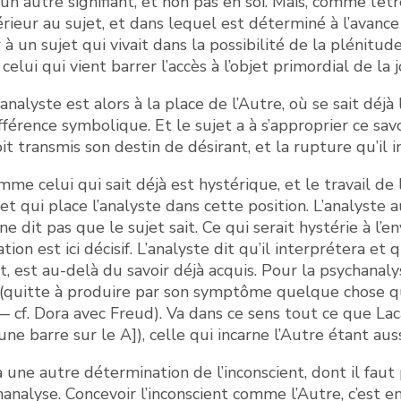
un autre signifiant, et non pas en soi. Mais, comme l’êtr
érieur au sujet, et dans lequel est déterminé à l’avance 
r à un sujet qui vivait dans la possibilité de la plénitud
celui qui vient barrer l’accès à l’objet primordial de la 
analyste est alors à la place de l’Autre, où se sait déj
fférence symbolique. Et le sujet a à s’approprier ce sav
t transmis son destin de désirant, et la rupture qu’il 
me celui qui sait déjà est hystérique, et le travail de 
 et qui place l’analyste dans cette position. L’analyste a
 ne dit pas que le sujet sait. Ce qui serait hystérie à l’env
ion est ici décisif. L’analyste dit qu’il interprétera et 
, est au-delà du savoir déjà acquis. Pour la psychanalys
 (quitte à produire par son symptôme quelque chose que
r — cf. Dora avec Freud). Va dans ce sens tout ce que La
 barre sur le A]), celle qui incarne l’Autre étant aussi 
une autre détermination de l’inconscient, dont il faut p
hanalyse. Concevoir l’inconscient comme l’Autre, c’est e