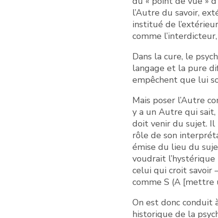
du « point de vue » d’
l’Autre du savoir, ext
institué de l’extérieu
comme l’interdicteur, 
Dans la cure, le psych
langage et la pure di
empêchent que lui soi
Mais poser l’Autre com
y a un Autre qui sait,
doit venir du sujet. Il
rôle de son interprétat
émise du lieu du sujet
voudrait l’hystérique
celui qui croit savoi
comme S (A [mettre une
On est donc conduit à 
historique de la psyc