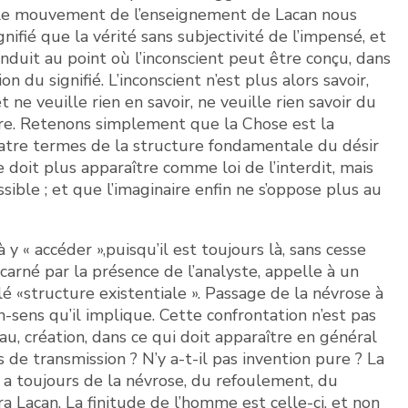
 et le mouvement de l’enseignement de Lacan nous
ifié que la vérité sans subjectivité de l’impensé, et
onduit au point où l’inconscient peut être conçu, dans
 du signifié. L’inconscient n’est plus alors savoir,
et ne veuille rien en savoir, ne veuille rien savoir du
Autre. Retenons simplement que la Chose est la
atre termes de la structure fondamentale du désir
ne doit plus apparaître comme loi de l’interdit, mais
ssible ; et que l’imaginaire enfin ne s’oppose plus au
 y « accéder »,puisqu’il est toujours là, sans cesse
arné par la présence de l’analyste, appelle à un
é «structure existentiale ». Passage de la névrose à
-sens qu’il implique. Cette confrontation n’est pas
u, création, dans ce qui doit apparaître en général
 de transmission ? N’y a-t-il pas invention pure ? La
y a toujours de la névrose, du refoulement, du
 Lacan. La finitude de l’homme est celle-ci, et non