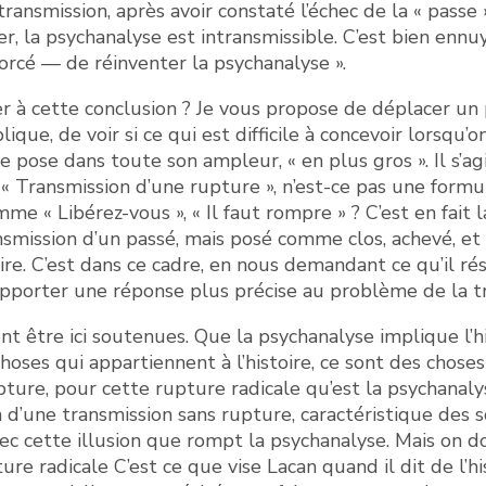
transmission, après avoir constaté l’échec de la « passe 
r, la psychanalyse est intransmissible. C’est bien enn
 forcé — de réinventer la psychanalyse ».
r à cette conclusion ? Je vous propose de déplacer un 
lique, de voir si ce qui est difficile à concevoir lorsq
 le pose dans toute son ampleur, « en plus gros ». Il s’a
 « Transmission d’une rupture », n’est-ce pas une for
me « Libérez-vous », « Il faut rompre » ? C’est en fait l
ansmission d’un passé, mais posé comme clos, achevé, et
ire. C’est dans ce cadre, en nous demandant ce qu’il rés
pporter une réponse plus précise au problème de la tr
t être ici soutenues. Que la psychanalyse implique l’his
 choses qui appartiennent à l’histoire, ce sont des choses
ture, pour cette rupture radicale qu’est la psychanalyse
n d’une transmission sans rupture, caractéristique des s
avec cette illusion que rompt la psychanalyse. Mais on do
ure radicale C’est ce que vise Lacan quand il dit de l’hi