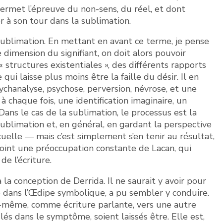
 permet l’épreuve du non-sens, du réel, et dont
r à son tour dans la sublimation.
 sublimation. En mettant en avant ce terme, je pense
e dimension du signifiant, on doit alors pouvoir
 structures existentiales », des différents rapports
 qui laisse plus moins être la faille du désir. Il en
ychanalyse, psychose, perversion, névrose, et une
 chaque fois, une identification imaginaire, un
Dans le cas de la sublimation, le processus est la
sublimation et, en général, en gardant la perspective
exuelle — mais c’est simplement s’en tenir au résultat,
joint une préoccupation constante de Lacan, qui
e l’écriture.
 la conception de Derrida. Il ne saurait y avoir pour
ensé dans l’Œdipe symbolique, a pu sembler y conduire.
le-même, comme écriture parlante, vers une autre
lés dans le symptôme, soient laissés être. Elle est,