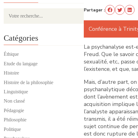
Partager :
Conférence à Trinit
Catégories
La psychanalyse est-e
Freud. Que le savoir 
Éthique
sexualité, etc., passe
Etude du langage
l’existence, et que, sa
Histoire
Mais, d’autre part, o
Histoire de la philosophie
psychanalytique découl
Linguistique
dont l’avènement est i
Non classé
acquisition implique l
l’analyste apparaissa
Pédagogie
transmis, il a été réi
Philosophie
sujet continue de pens
Politique
est donc rupture de l