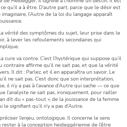
e de Heidegger, il signifie à l’homme un destin. Il est
ce qu’il a à être. D’autre part, parce que le désir est
e imaginaire, l’Autre de la loi du langage apparaît
jouissance.
à la vérité des symptômes du sujet, leur prise dans le
oir, à lever les refoulements secondaires qui
implique.
la cure va contre. C’est l’hystérique qui suppose qu’il
u contraire affirme qu’il ne sait pas, et que la vérité
ers. Il dit : Parlez, et il en apparaîtra un savoir. Le
qu’il ne sait pas. C’est donc que son interprétation,
e, il n’y a pas à l’avance d’Autre qui sache — ce que
 l’analyste ne sait pas, ironiquement, pour railler
can dit du « pas-tout », de la jouissance de la femme
le signifiant qu’il n’y a pas d’Autre.
réciser l’enjeu, ontologique. Il concerne le sens
n rester à la conception heideggérienne de l’être