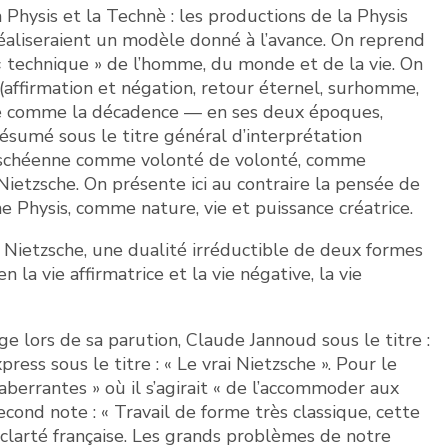
Physis et la Technè : les productions de la Physis
réaliseraient un modèle donné à l’avance. On reprend
n « technique » de l’homme, du monde et de la vie. On
 (affirmation et négation, retour éternel, surhomme,
nce comme la décadence — en ses deux époques,
sumé sous le titre général d’interprétation
etzschéenne comme volonté de volonté, comme
Nietzsche. On présente ici au contraire la pensée de
 Physis, comme nature, vie et puissance créatrice.
ur Nietzsche, une dualité irréductible de deux formes
la vie affirmatrice et la vie négative, la vie
age lors de sa parution, Claude Jannoud sous le titre :
ess sous le titre : « Le vrai Nietzsche ». Pour le
berrantes » où il s’agirait « de l’accommoder aux
ond note : « Travail de forme très classique, cette
clarté française. Les grands problèmes de notre