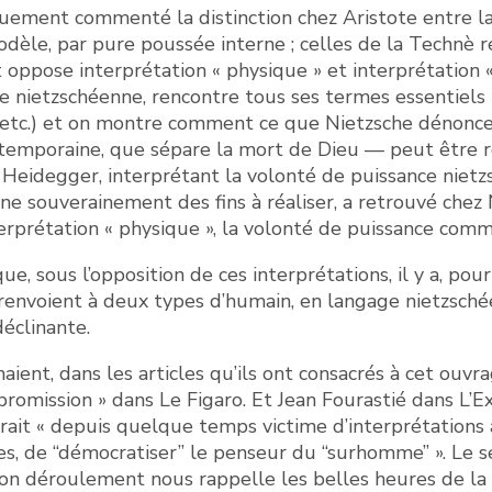
ement commenté la distinction chez Aristote entre la 
dèle, par pure poussée interne ; celles de la Technè 
 et oppose interprétation « physique » et interprétatio
yse nietzschéenne, rencontre tous ses termes essentiels
e, etc.) et on montre comment ce que Nietzsche déno
emporaine, que sépare la mort de Dieu — peut être ré
e Heidegger, interprétant la volonté de puissance ni
ne souverainement des fins à réaliser, a retrouvé chez 
prétation « physique », la volonté de puissance comme
ue, sous l’opposition de ces interprétations, il y a, po
 renvoient à deux types d’humain, en langage nietzschéen 
déclinante.
aient, dans les articles qu’ils ont consacrés à cet ouvr
omission » dans Le Figaro. Et Jean Fourastié dans L’Expr
rait « depuis quelque temps victime d’interprétations a
, de “démocratiser” le penseur du “surhomme” ». Le sec
Son déroulement nous rappelle les belles heures de la 