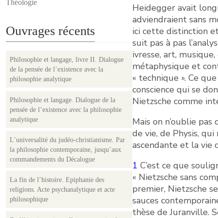
Théologie
Heidegger avait longu
adviendraient sans mo
Ouvrages récents
ici cette distinction
suit pas à pas l’anal
ivresse, art, musiqu
Philosophie et langage, livre II. Dialogue
métaphysique et cont
de la pensée de l’existence avec la
« technique ». Ce qu
philosophie analytique
conscience qui se don
Nietzsche comme inter
Philosophie et langage. Dialogue de la
pensée de l’existence avec la philosophie
analytique
Mais on n’oublie pas q
de vie, de Physis, qui
L’universalité du judéo-christianisme. Par
ascendante et la vie 
la philosophie contemporaine, jusqu’aux
commandements du Décalogue
1
C’est ce que soulign
« Nietzsche sans compr
La fin de l’histoire. Epiphanie des
premier, Nietzsche se
religions. Acte psychanalytique et acte
sauces contemporaines
philosophique
thèse de Juranville. 